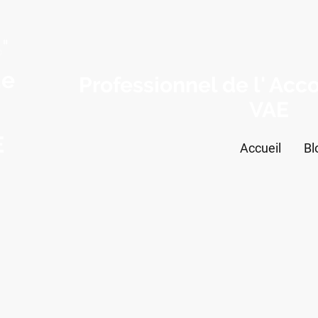
"
®
de
Professionnel de l' A
VAE
E
Accueil
Bl